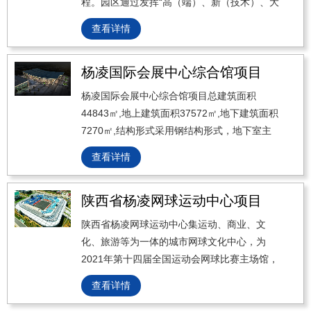
程。园区通过发挥“高（端）、新（技术）、大
（规模）”的平台作用，打造电子信息产业链，
查看详情
带动国内、国际电子信息技术企业向西安市聚
集发展，打造西安市产业发展一流的信息化研
杨凌国际会展中心综合馆项目
发生产平台、商务贸易平台和服务共享平台，
参与重大技术研发、科学技术推广、企业重
杨凌国际会展中心综合馆项目总建筑面积
组、人才培养、成果转化等工作，建设成为西
44843㎡,地上建筑面积37572㎡,地下建筑面积
安市战略性新兴产业（新一代信息技术）示范
7270㎡,结构形式采用钢结构形式，地下室主
园区。
要功能为停车库、设备用房；总车位数131
查看详情
个，其中地下97个，地上34个，设计标准展位
数751个。
陕西省杨凌网球运动中心项目
陕西省杨凌网球运动中心集运动、商业、文
化、旅游等为一体的城市网球文化中心，为
2021年第十四届全国运动会网球比赛主场馆，
总用地面积96667平方米，总建筑面积
查看详情
34917.6平方米，能够满足国际A级网球赛事的
承办。陕西省杨凌网球运动中心建成后，将充