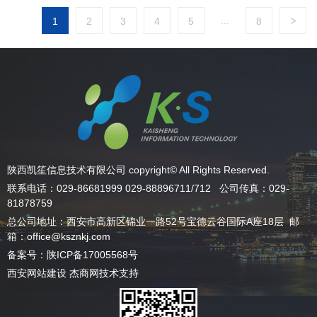
分利用和整合现有资源，为陕西省网球队训练
...
>
1
2
3
4
5
8
提供强有力的保障，进一步提升我省网球运动
水平，同时也为杨凌群众提供了一个健身休闲
娱乐的场所。
陕西凯笙信息技术有限公司 copyright© All Rights Reserved.
联系电话：029-86681999 029-88896711/712 公司传真：029-
81878759
总公司地址：西安市高新区锦业一路52号宝德云谷国际A座18层 邮
箱：office@ksznkj.com
备案号：陕ICP备17005568号
西安网站建设 杰商网
技术支持