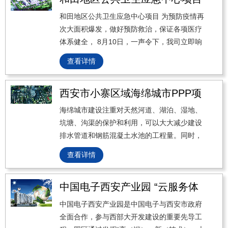
和田地区公共卫生应急中心项目 为预防疫情再
次大面积爆发，做好预防救治，保证各项医疗
体系健全， 8月10日，一声令下，我司立即响
应新疆和田公共卫生应急院项目建设，成立“驰
查看详情
援新疆医院建设应急项目组”，迅速组织近百号
工人随时待命，分批前往。
西安市小寨区域海绵城市PPP项
目 I标段项目自控
海绵城市建设注重对天然河道、湖泊、湿地、
坑塘、沟渠的保护和利用，可以大大减少建设
排水管道和钢筋混凝土水池的工程量。同时，
海绵城市建设注重利用适宜当地的生态化设
查看详情
施。 如：植草沟、下沉式绿地、生态旱溪、透
水混凝土地面、透水砖路面、雨水花园、生态
中国电子西安产业园 “云服务体
停车场、这些设施可以与园林景观结合，与城
市绿地和景观水体相结合，“净增成本”较低。
验中心”智能化项目
中国电子西安产业园是中国电子与西安市政府
全面合作，参与西部大开发建设的重要先导工